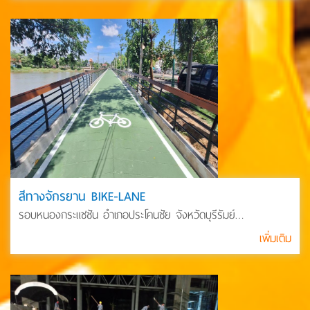
สีทางจักรยาน BIKE-LANE
รอบหนองกระแซซัน อำเภอประโคนชัย จังหวัดบุรีรัมย์
มาตรฐาน#BIKE-LANE #Acrylic #SPORT #สีทางจักรยาน
เพิ่มเติม