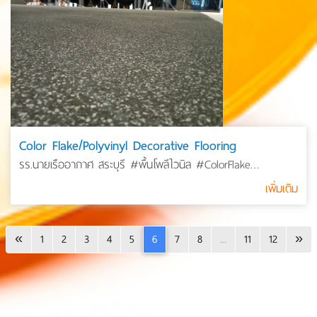
Color Flake/Polyvinyl Decorative Flooring
รร.นายเรืออากาศ สระบุรี #พื้นโพลีไวนิล #ColorFlake
#Decorative #Flooring
เพิ่มเติม
«
1
2
3
4
5
6
7
8
...
11
12
»