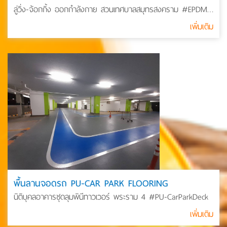
ลู่วิ่ง-จ้อกกิ้ง ออกกำลังกาย สวนเทศบาลสมุทรสงคราม #EPDM
#JOGGING #TRACK #ลู่วิ่ง #ยางสังเคราะห์
เพิ่มเติม
พื้นลานจอดรถ PU-CAR PARK FLOORING
นิติบุคลอาคารชุดลุมพินีทาวเวอร์ พระราม 4 #PU-CarParkDeck
เพิ่มเติม