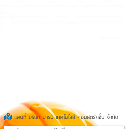
แผนที่ บริษัท บารมี เทคโนโลยี คอนสตรัคชั่น จำกัด