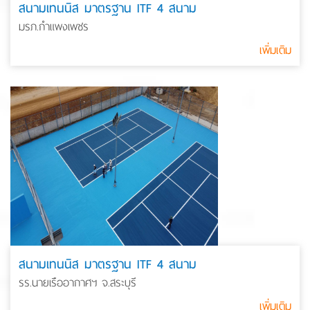
สนามเทนนิส มาตรฐาน ITF 4 สนาม
มรภ.กำแพงเพชร
เพิ่มเติม
สนามเทนนิส มาตรฐาน ITF 4 สนาม
รร.นายเรืออากาศฯ จ.สระบุรี
เพิ่มเติม