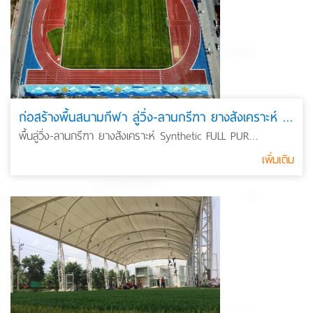
ก่อสร้างพื้นสนามกีฬา ลู่วิ่ง-ลานกรีฑา ยางสังเคราะห์ Synthetic มาตรฐาน WA/IAAF เทศบาลเมืองชลบุรี
พื้นลู่วิ่ง-ลานกรีฑา ยางสังเคราะห์ Synthetic FULL PUR
มาตรฐาน WA สนามบอลหญ้าจริง สนามฟุตซอลหญ้าเทียม FIFA
เพิ่มเติม