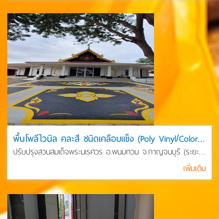
พื้นโพลีไวนิล คละสี ชนิดเคลือบแข็ง (Poly Vinyl/Color Flake)
ปรับปรุงสวนสมเด็จพระนเรศวร อ.พนมทวน จ.กาญจนบุรี (ระยะที่1
เพิ่ม2)
เพิ่มเติม