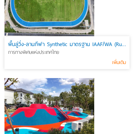
พื้นลู่วิ่ง-ลานกีฬา Synthetic มาตรฐาน IAAF/WA (Running Track)
การทางพิเศษแห่งประเทศไทย
เพิ่มเติม