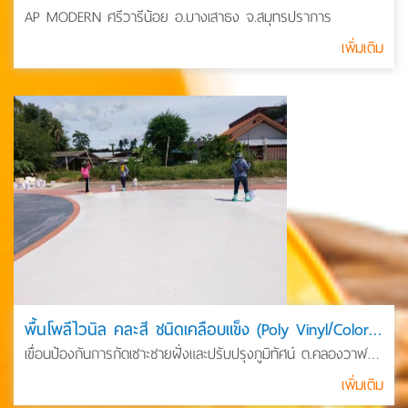
AP MODERN ศรีวารีน้อย อ.บางเสาธง จ.สมุทรปราการ
เพิ่มเติม
พื้นโพลีไวนิล คละสี ชนิดเคลือบแข็ง (Poly Vinyl/Color Flake)
เขื่อนป้องกันการกัดเซาะชายฝั่งและปรับปรุงภูมิทัศน์ ต.คลองวาฬ
อ.เมือง จ.ประจวบฯ
เพิ่มเติม