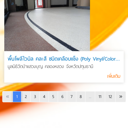
พื้นโพลีไวนิล คละสี ชนิดเคลือบแข็ง (Poly Vinyl/Color Flake)
มูลนิธิวัดป่าแสวงบุญ คลองหลวง จังหวัดปทุมธานี
เพิ่มเติม
«
1
2
3
4
5
6
7
8
...
11
12
»