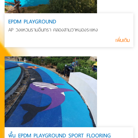
EPDM PLAYGROUND
AP วงแหวนรามอินทรา คลองสามวาหนองระแหง
เพิ่มเติม
พื้น EPDM PLAYGROUND SPORT FLOORING