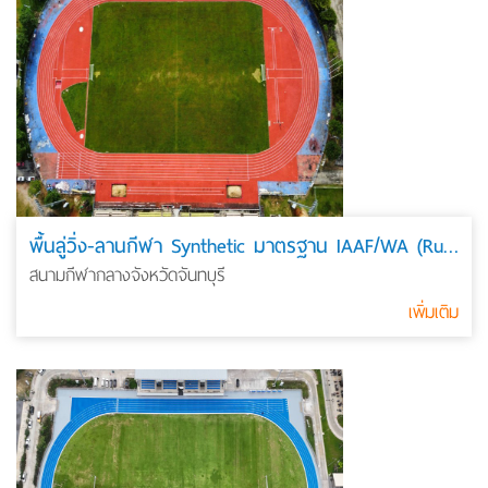
พื้นลู่วิ่ง-ลานกีฬา Synthetic มาตรฐาน IAAF/WA (Running Track)
สนามกีฬากลางจังหวัดจันทบุรี
เพิ่มเติม