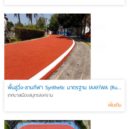
พื้นลู่วิ่ง-ลานกีฬา Synthetic มาตรฐาน IAAF/WA (Running Track)
เทศบาลเมืองสมุทรสงคราม
เพิ่มเติม