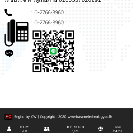
: 0-2766-3960
: 0-2766-3960
Engine by CW
| Copyright : 2020 www.barametechnology.co.th
TODAY
THIS MONTH
TOTAL
200
1,678
354,253